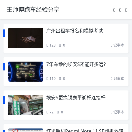
王师傅跑车经验分享
广州出租车报名和模拟考试
123
0
记事本
7年车龄的埃安S还能开多远？
119
0
记事本
埃安S更换锐泰平衡杆连接杆
72
0
记事本
红米手机Redmi Note 11 SE刷机救砖